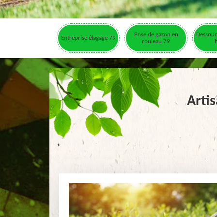
Pose de gazon en
Dessouc
Entreprise élagage 79
rouleau 79
Artis