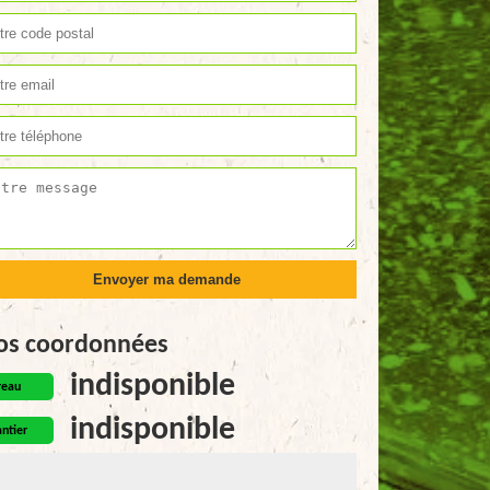
os coordonnées
indisponible
reau
indisponible
ntier