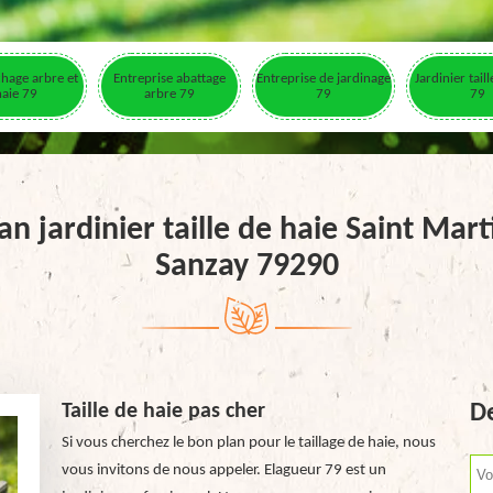
hage arbre et
Entreprise abattage
Entreprise de jardinage
Jardinier tail
haie 79
arbre 79
79
79
an jardinier taille de haie Saint Mar
Sanzay 79290
Taille de haie pas cher
De
Si vous cherchez le bon plan pour le taillage de haie, nous
vous invitons de nous appeler. Elagueur 79 est un