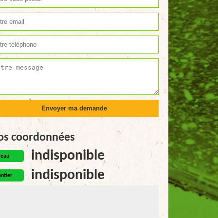
os coordonnées
indisponible
reau
indisponible
ntier