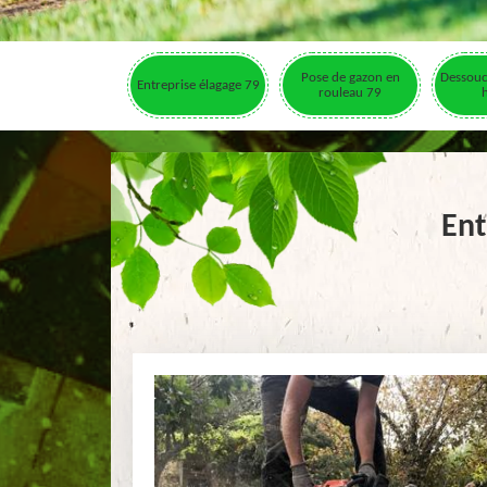
Pose de gazon en
Dessouc
Entreprise élagage 79
rouleau 79
Ent