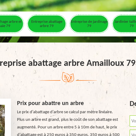
hage arbre et
Entreprise abattage
Entreprise de jardinage
Jardinier tail
haie 79
arbre 79
79
79
reprise abattage arbre Amailloux 7
Prix pour abattre un arbre
De
Le prix d’abattage d’arbre se calcul par mètre linéaire.
Plus un arbre est grand, plus le coût de son abattage est
augmenté. Pour un arbre entre 5 à 10m de haut, le prix
d’abattage est à 250 euros à 350 euros, 350 euros à 500