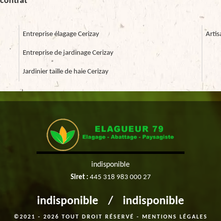
 contrat
Entreprise élagage Cerizay
Artis
Entreprise de jardinage Cerizay
Jardinier taille de haie Cerizay
indisponible
Siret :
445 318 983 000 27
indisponible
/
indisponible
©2021 - 2026 TOUT DROIT RÉSERVÉ -
MENTIONS LÉGALES