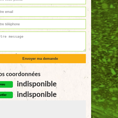
os coordonnées
indisponible
reau
indisponible
ntier