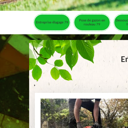
Pose de gazon en
Dessouc
Entreprise élagage 79
rouleau 79
E