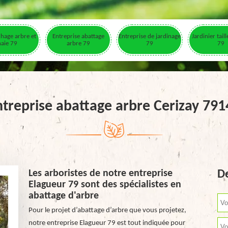
hage arbre et
Entreprise abattage
Entreprise de jardinage
Jardinier tail
haie 79
arbre 79
79
79
ntreprise abattage arbre Cerizay 791
Les arboristes de notre entreprise
De
Elagueur 79 sont des spécialistes en
abattage d'arbre
Pour le projet d’abattage d’arbre que vous projetez,
notre entreprise Elagueur 79 est tout indiquée pour