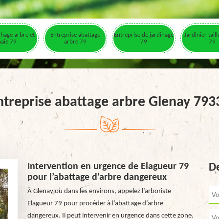
hage arbre et
Entreprise abattage
Entreprise de jardinage
Jardinier tail
haie 79
arbre 79
79
79
ntreprise abattage arbre Glenay 793
Intervention en urgence de Elagueur 79
De
pour l’abattage d’arbre dangereux
À Glenay ou dans les environs, appelez l’arboriste
Elagueur 79 pour procéder à l’abattage d’arbre
dangereux. Il peut intervenir en urgence dans cette zone.