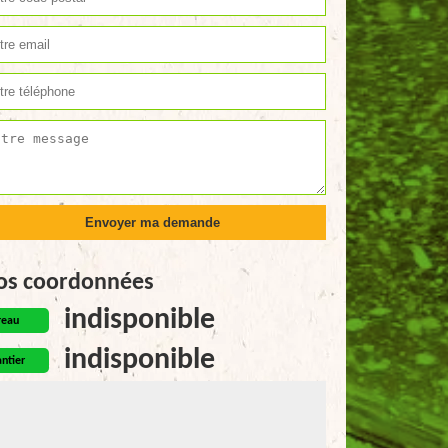
os coordonnées
indisponible
reau
indisponible
ntier