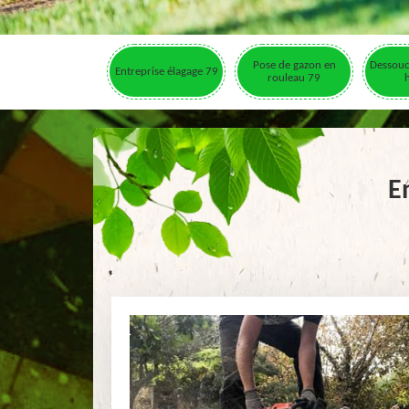
Pose de gazon en
Dessouc
Entreprise élagage 79
rouleau 79
E