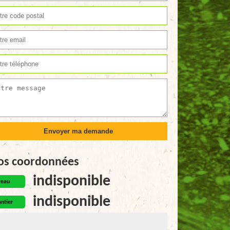
os coordonnées
indisponible
reau
indisponible
ntier