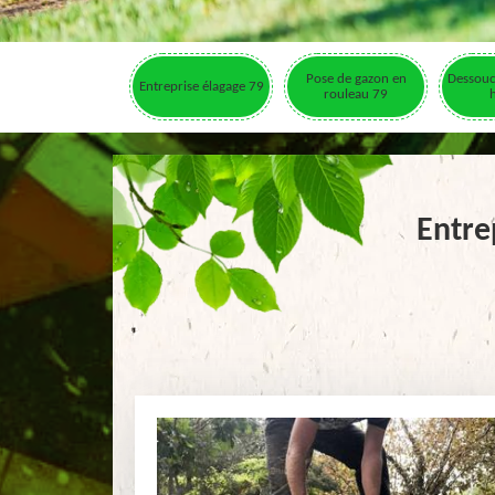
Pose de gazon en
Dessouc
Entreprise élagage 79
rouleau 79
Entre