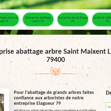
hage arbre et
Entreprise abattage
Entreprise de jardinage
Jardinier tail
haie 79
arbre 79
79
79
prise abattage arbre Saint Maixent L
79400
Pour l’abattage de grands arbres faites
De
confiance aux arboristes de notre
entreprise Elagueur 79
Abattre un arbre nécessite une compétence particulière.