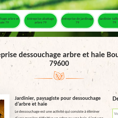
hage arbre et
Entreprise abattage
Entreprise de jardinage
Jardinier tail
haie 79
arbre 79
79
79
prise dessouchage arbre et haie Bou
79600
Jardinier, paysagiste pour dessouchage
De
d’arbre et haie
Le dessouchage est une activité qui consiste à éliminer