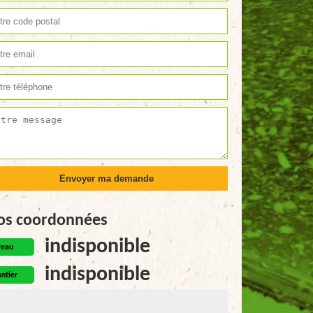
os coordonnées
indisponible
reau
indisponible
ntier