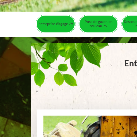
Pose de gazon en
Dessouc
Entreprise élagage 79
rouleau 79
Ent