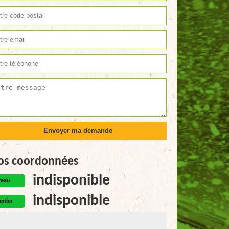
os coordonnées
indisponible
reau
indisponible
ntier