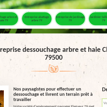
hage arbre et
Entreprise abattage
Entreprise de jardinage
Jardinier tail
haie 79
arbre 79
79
79
reprise dessouchage arbre et haie C
79500
Nos paysagistes pour effectuer un
De
dessouchage et livrent un terrain prêt à
travailler
Notre société d’aménagement paysager Elagueur 79 met