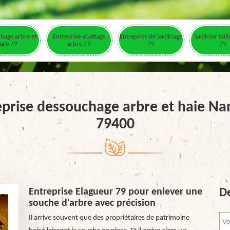
hage arbre et
Entreprise abattage
Entreprise de jardinage
Jardinier tail
haie 79
arbre 79
79
79
eprise dessouchage arbre et haie Nan
79400
Entreprise Elagueur 79 pour enlever une
De
souche d'arbre avec précision
Il arrive souvent que des propriétaires de patrimoine