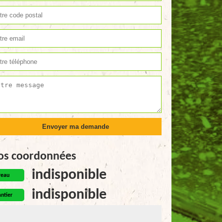
os coordonnées
indisponible
reau
indisponible
ntier