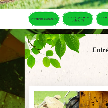
Pose de gazon en
Dessouc
Entreprise élagage 79
rouleau 79
Entr