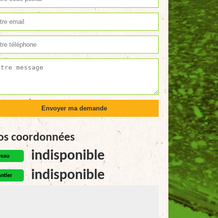
os coordonnées
indisponible
reau
indisponible
ntier