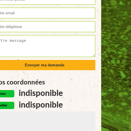
os coordonnées
indisponible
reau
indisponible
ntier