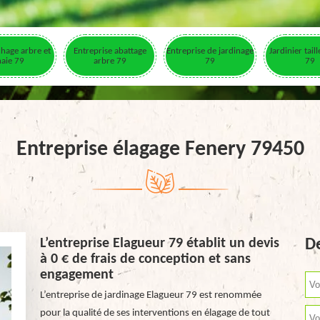
hage arbre et
Entreprise abattage
Entreprise de jardinage
Jardinier tail
haie 79
arbre 79
79
79
Entreprise élagage Fenery 79450
L’entreprise Elagueur 79 établit un devis
De
à 0 € de frais de conception et sans
engagement
L’entreprise de jardinage Elagueur 79 est renommée
pour la qualité de ses interventions en élagage de tout