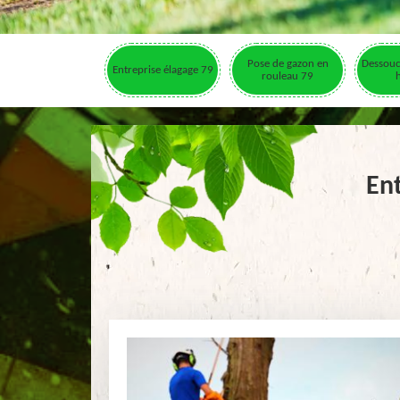
Pose de gazon en
Dessouc
Entreprise élagage 79
rouleau 79
En