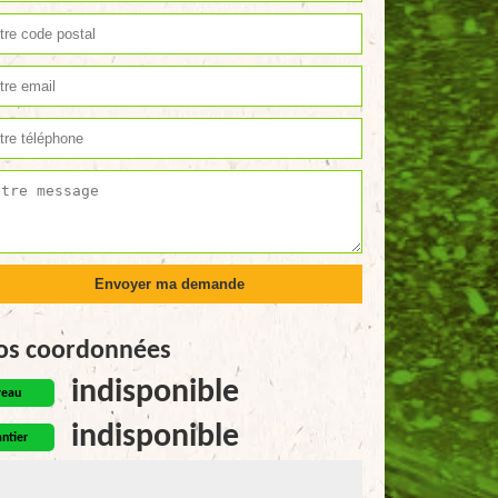
os coordonnées
indisponible
reau
indisponible
ntier