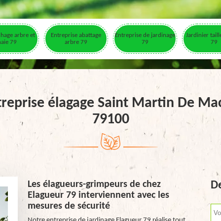
hage arbre et
Entreprise abattage
Entreprise de jardinage
Jardinier tail
haie 79
arbre 79
79
79
treprise élagage Saint Martin De Ma
79100
Les élagueurs-grimpeurs de chez
De
Elagueur 79 interviennent avec les
mesures de sécurité
Notre entreprise de jardinage Elagueur 79 réalise tout