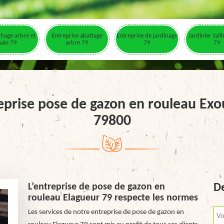
hage arbre et
Entreprise abattage
Entreprise de jardinage
Jardinier tail
haie 79
arbre 79
79
79
eprise pose de gazon en rouleau Ex
79800
L’entreprise de pose de gazon en
De
rouleau Elagueur 79 respecte les normes
Les services de notre entreprise de pose de gazon en