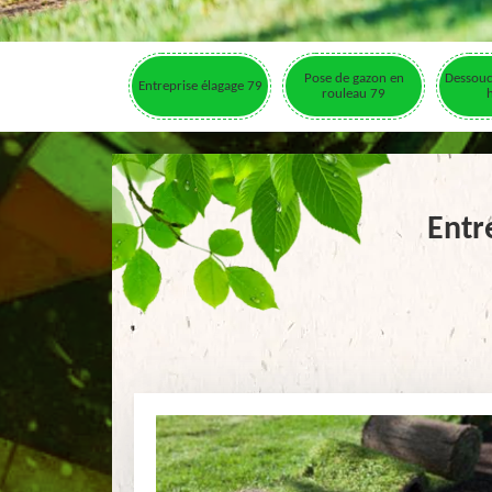
Pose de gazon en
Dessouc
Entreprise élagage 79
rouleau 79
Entr