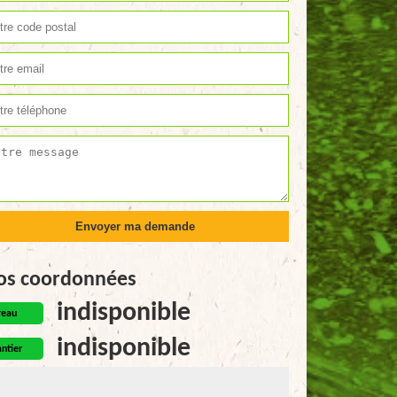
os coordonnées
indisponible
reau
indisponible
ntier