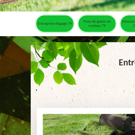
Pose de gazon en
Dessouc
Entreprise élagage 79
rouleau 79
Entr