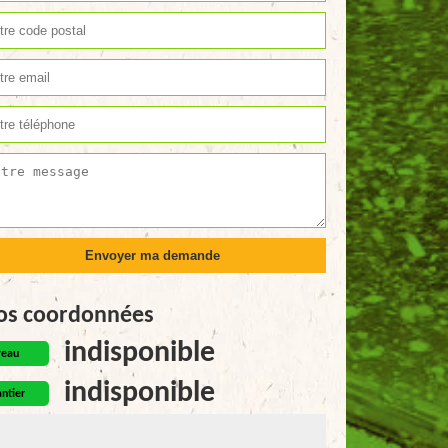
os coordonnées
indisponible
reau
indisponible
ntier