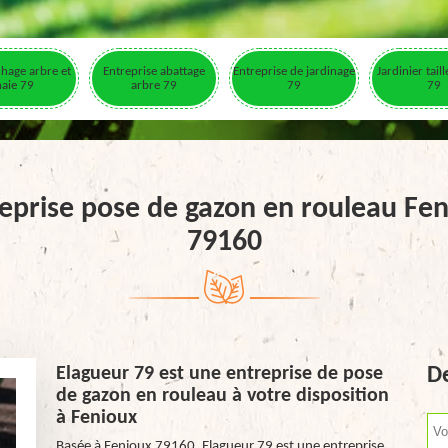
hage arbre et
Entreprise abattage
Entreprise de jardinage
Jardinier tail
haie 79
arbre 79
79
79
eprise pose de gazon en rouleau Fe
79160
Elagueur 79 est une entreprise de pose
De
de gazon en rouleau à votre disposition
à Fenioux
Basée à Fenioux 79160, Elagueur 79 est une entreprise