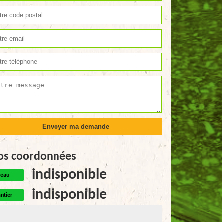
os coordonnées
indisponible
reau
indisponible
ntier