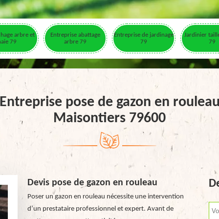
hage arbre et
Entreprise abattage
Entreprise de jardinage
Jardinier tail
haie 79
arbre 79
79
79
Entreprise pose de gazon en roulea
Maisontiers 79600
Devis pose de gazon en rouleau
De
Poser un gazon en rouleau nécessite une intervention
d’un prestataire professionnel et expert. Avant de