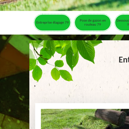
Pose de gazon en
Dessouc
Entreprise élagage 79
rouleau 79
En