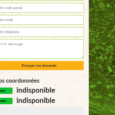
os coordonnées
indisponible
reau
indisponible
ntier