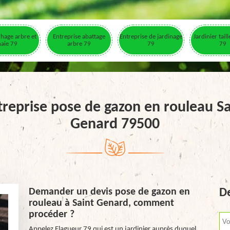
hage arbre et
Entreprise abattage
Entreprise de jardinage
Jardinier tail
haie 79
arbre 79
79
79
treprise pose de gazon en rouleau Sa
Genard 79500
Demander un devis pose de gazon en
De
rouleau à Saint Genard, comment
procéder ?
Appelez Elagueur 79 qui est un jardinier auprès duquel