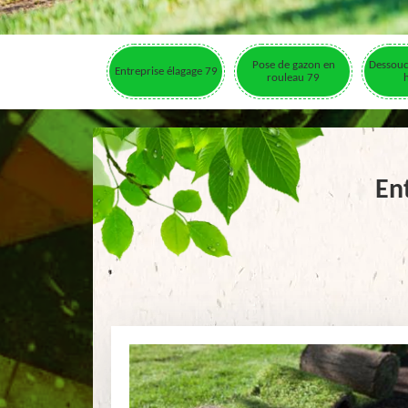
Pose de gazon en
Dessouc
Entreprise élagage 79
rouleau 79
En