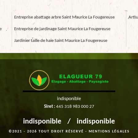
Entreprise abattage arbre Saint Maurice La Fougereuse
Arti
e
Entreprise de jardinage Saint Maurice La Fougereuse
Jardinier taille de haie Saint Maurice La Fougereuse
indisponible
Siret :
445 318 983 000 27
indisponible
/
indisponible
©2021 - 2026 TOUT DROIT RÉSERVÉ -
MENTIONS LÉGALES