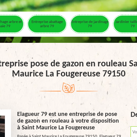
hage arbre et
Entreprise abattage
Entreprise de jardinage
Jardinier tail
haie 79
arbre 79
79
79
treprise pose de gazon en rouleau Sa
Maurice La Fougereuse 79150
Elagueur 79 est une entreprise de pose
De
de gazon en rouleau à votre disposition
à Saint Maurice La Fougereuse
Basée à Saint Maurice La Fougereuse 79150, Elagueur 79