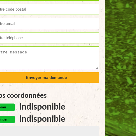
os coordonnées
indisponible
reau
indisponible
ntier