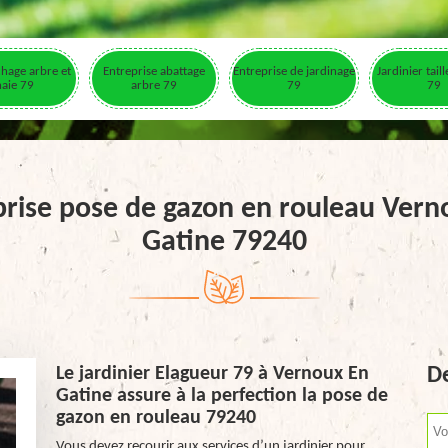
hage arbre et
Entreprise abattage
Entreprise de jardinage
Jardinier tail
haie 79
arbre 79
79
79
prise pose de gazon en rouleau Vern
Gatine 79240
Le jardinier Elagueur 79 à Vernoux En
De
Gatine assure à la perfection la pose de
gazon en rouleau 79240
Vous devez recourir aux services d’un jardinier pour