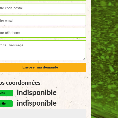
os coordonnées
indisponible
reau
indisponible
ntier