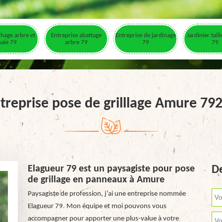
hage arbre et
Entreprise abattage
Entreprise de jardinage
Jardinier tail
haie 79
arbre 79
79
79
treprise pose de grilllage Amure 79
Elagueur 79 est un paysagiste pour pose
De
de grillage en panneaux à Amure
Paysagiste de profession, j’ai une entreprise nommée
Elagueur 79. Mon équipe et moi pouvons vous
accompagner pour apporter une plus-value à votre