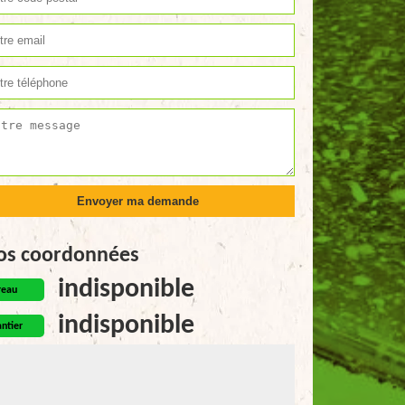
os coordonnées
indisponible
reau
indisponible
ntier