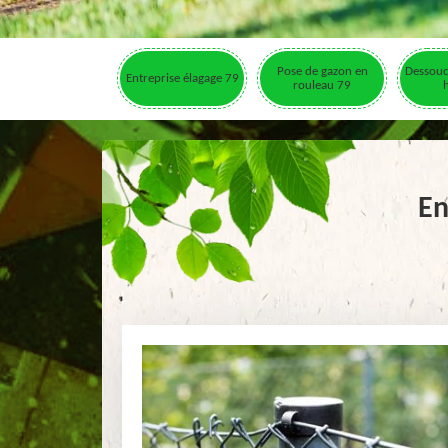
Pose de gazon en
Dessouc
Entreprise élagage 79
rouleau 79
En