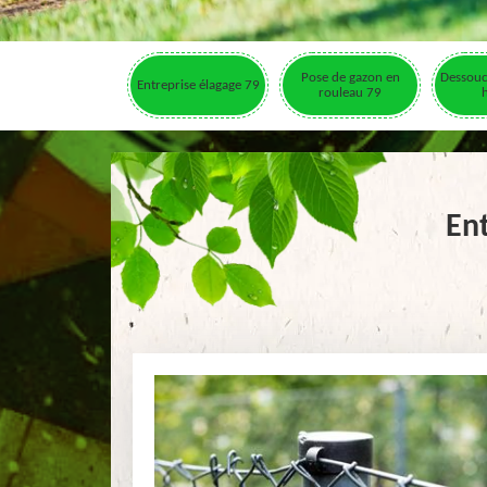
Pose de gazon en
Dessouc
Entreprise élagage 79
rouleau 79
Ent