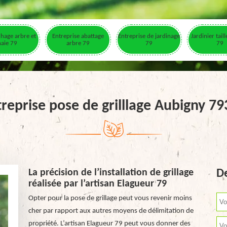
hage arbre et
Entreprise abattage
Entreprise de jardinage
Jardinier tail
haie 79
arbre 79
79
79
reprise pose de grilllage Aubigny 7
La précision de l’installation de grillage
De
réalisée par l’artisan Elagueur 79
Opter pour la pose de grillage peut vous revenir moins
cher par rapport aux autres moyens de délimitation de
propriété. L’artisan Elagueur 79 peut vous donner des