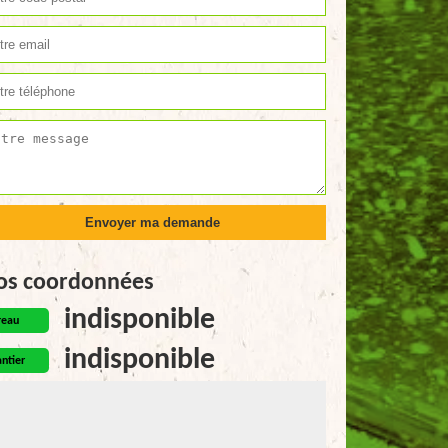
os coordonnées
indisponible
reau
indisponible
ntier