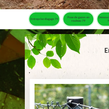
Pose de gazon en
Dessouc
Entreprise élagage 79
rouleau 79
E