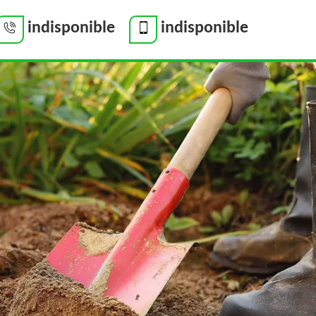
indisponible
indisponible