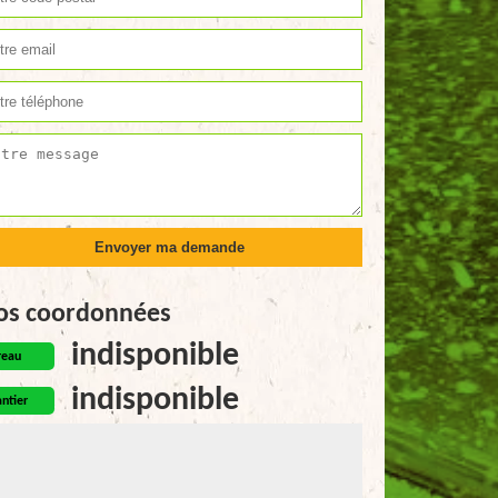
os coordonnées
indisponible
reau
indisponible
ntier