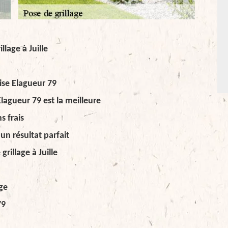
llage à Juille
ise Elagueur 79
 Elagueur 79 est la meilleure
s frais
un résultat parfait
rillage à Juille
age
79