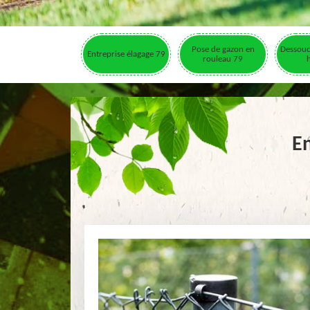
Pose de gazon en
Dessouc
Entreprise élagage 79
rouleau 79
En