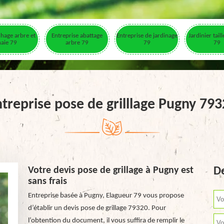
hage arbre et
Entreprise abattage
Entreprise de jardinage
Jardinier tail
haie 79
arbre 79
79
79
treprise pose de grilllage Pugny 79
Votre devis pose de grillage à Pugny est
De
sans frais
Entreprise basée à Pugny, Elagueur 79 vous propose
d’établir un devis pose de grillage 79320. Pour
l’obtention du document, il vous suffira de remplir le