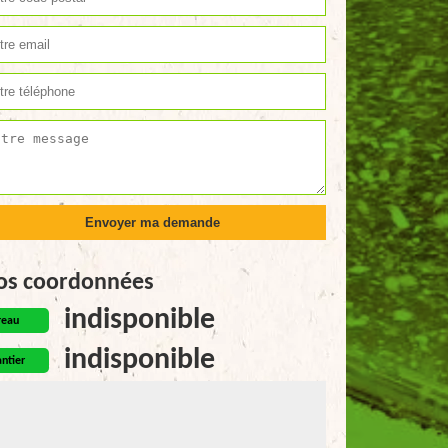
os coordonnées
indisponible
reau
indisponible
ntier