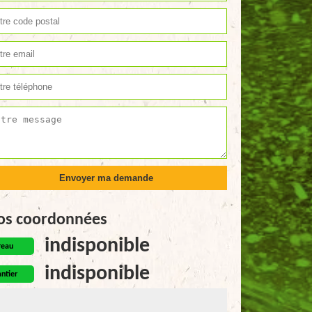
os coordonnées
indisponible
reau
indisponible
ntier