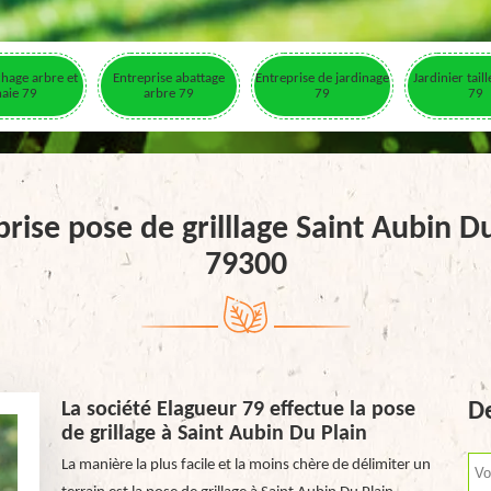
hage arbre et
Entreprise abattage
Entreprise de jardinage
Jardinier tail
haie 79
arbre 79
79
79
rise pose de grilllage Saint Aubin D
79300
La société Elagueur 79 effectue la pose
De
de grillage à Saint Aubin Du Plain
La manière la plus facile et la moins chère de délimiter un