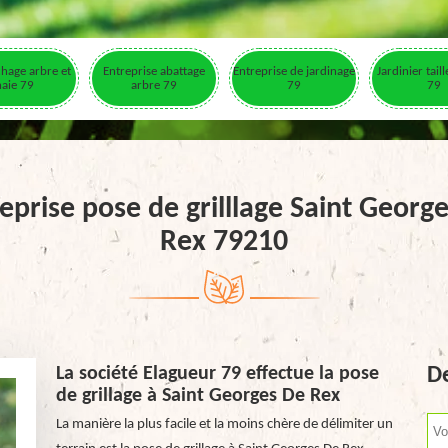
hage arbre et
Entreprise abattage
Entreprise de jardinage
Jardinier tail
haie 79
arbre 79
79
79
eprise pose de grilllage Saint Georg
Rex 79210
La société Elagueur 79 effectue la pose
De
de grillage à Saint Georges De Rex
La manière la plus facile et la moins chère de délimiter un