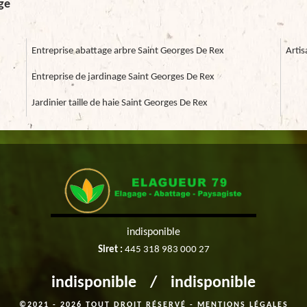
age
Entreprise abattage arbre Saint Georges De Rex
Artis
Entreprise de jardinage Saint Georges De Rex
Jardinier taille de haie Saint Georges De Rex
indisponible
Siret :
445 318 983 000 27
indisponible
/
indisponible
©2021 - 2026 TOUT DROIT RÉSERVÉ -
MENTIONS LÉGALES