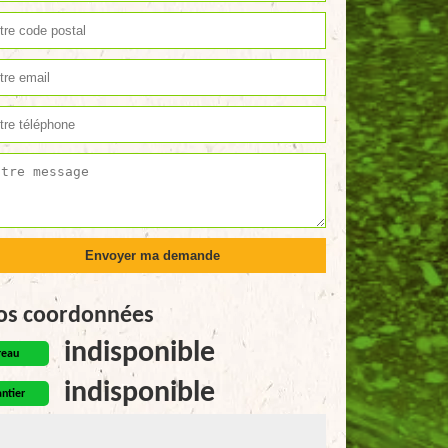
os coordonnées
indisponible
reau
indisponible
ntier