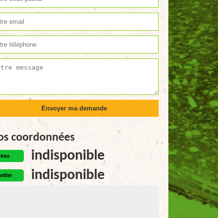
os coordonnées
indisponible
reau
indisponible
ntier