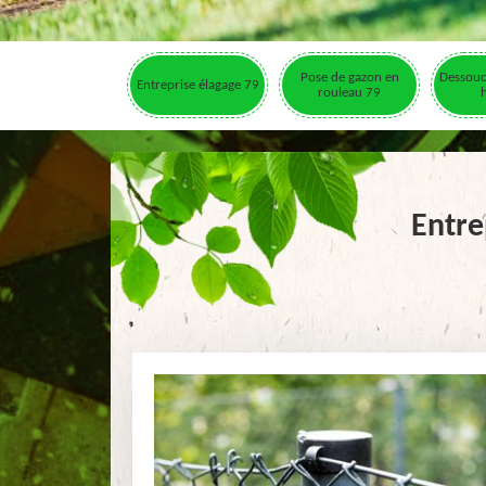
Pose de gazon en
Dessouc
Entreprise élagage 79
rouleau 79
Entre