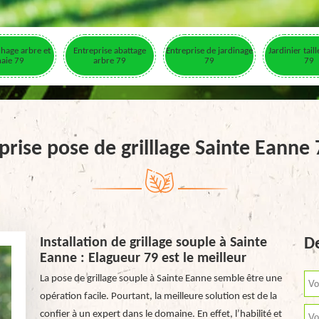
hage arbre et
Entreprise abattage
Entreprise de jardinage
Jardinier tail
haie 79
arbre 79
79
79
prise pose de grilllage Sainte Eanne
Installation de grillage souple à Sainte
De
Eanne : Elagueur 79 est le meilleur
La pose de grillage souple à Sainte Eanne semble être une
opération facile. Pourtant, la meilleure solution est de la
confier à un expert dans le domaine. En effet, l’habilité et