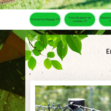
Pose de gazon en
Dessouc
Entreprise élagage 79
rouleau 79
E