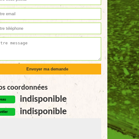
os coordonnées
indisponible
reau
indisponible
ntier