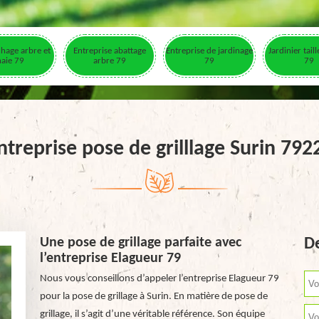
hage arbre et
Entreprise abattage
Entreprise de jardinage
Jardinier tail
haie 79
arbre 79
79
79
ntreprise pose de grilllage Surin 792
Une pose de grillage parfaite avec
De
l’entreprise Elagueur 79
Nous vous conseillons d’appeler l’entreprise Elagueur 79
pour la pose de grillage à Surin. En matière de pose de
grillage, il s’agit d’une véritable référence. Son équipe