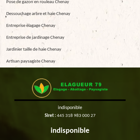
Pose de gazon en rouleau Chenay
Dessouchage arbre et haie Chenay
Entreprise élagage Chenay
Entreprise de jardinage Chenay
Jardinier taille de haie Chenay
Artisan paysagiste Chenay
indisponible
Siret :
445 318 983 000 27
indisponible