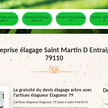
hage arbre et
Entreprise abattage
Entreprise de jardinage
Jardinier tail
haie 79
arbre 79
79
79
eprise élagage Saint Martin D Entra
79110
La gratuité du devis élagage arbre avec
De
l’artisan élagueur Elagueur 79
L’artisan élagueur Elagueur 79 basé à Saint Martin D