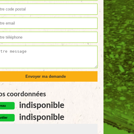
os coordonnées
indisponible
reau
indisponible
ntier