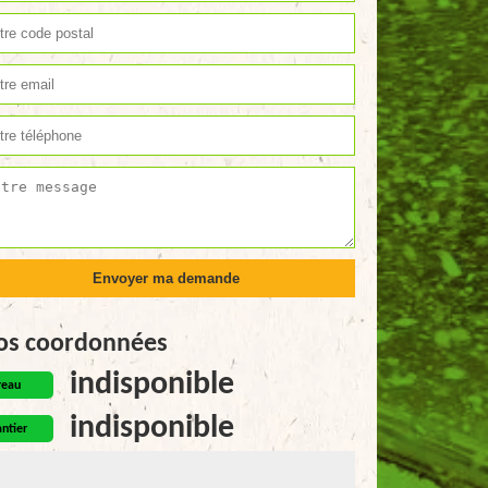
os coordonnées
indisponible
reau
indisponible
ntier