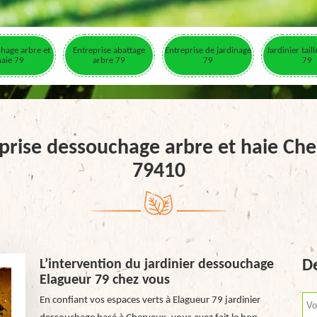
hage arbre et
Entreprise abattage
Entreprise de jardinage
Jardinier tail
haie 79
arbre 79
79
79
prise dessouchage arbre et haie Ch
79410
L’intervention du jardinier dessouchage
De
Elagueur 79 chez vous
En confiant vos espaces verts à Elagueur 79 jardinier