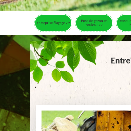
Pose de gazon en
Dessouc
Entreprise élagage 79
rouleau 79
Entre